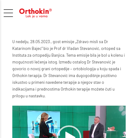
U nedelju, 28.05.2023., gost emisije „Zdravo misli sa Dr
Katarinom Bajec“ bio je Prof dr Vladan Stevanović, ortoped sa
Instituta za ortopediju Banjica. Tema emisije bila je bol u kolenu i
mogućnosti lečenja istog. Između ostalog Dr Stevanović je
govorio o novoj grani ortopedije – ortobiologija u koju spada i
Orthokin terapija. Dr Stevanović ima dugogodišnje pozitivno
iskustvo u primeni navedene terapije a njegov stav o
indikacijama i prednostima Orthokin terapije možete čuti u
prilogu u nastavku.
Pregledač
video
zapisa