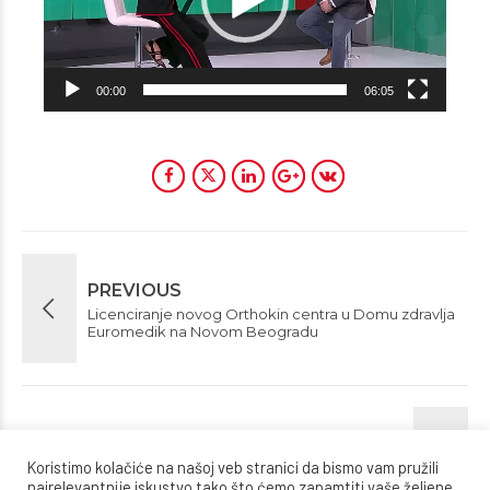
00:00
06:05
PREVIOUS
Licenciranje novog Orthokin centra u Domu zdravlja
Euromedik na Novom Beogradu
NEXT
Koristimo kolačiće na našoj veb stranici da bismo vam pružili
Licenciranje novog Orthokin centra u poliklinici Da
Medika na Novom Beogradu
najrelevantnije iskustvo tako što ćemo zapamtiti vaše željene