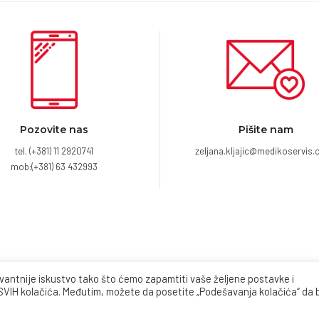
Pozovite nas
Pišite nam
tel.
(+381) 11 2920741
zeljana.kljajic@medikoservis.
mob:
(+381) 63 432993
levantnije iskustvo tako što ćemo zapamtiti vaše željene postavke i
 SVIH kolačića. Međutim, možete da posetite „Podešavanja kolačića“ da 
Početna
O Orthokin terapiji