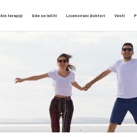
kin terapiji
Gde se lečiti
Licencirani doktori
Vesti
P